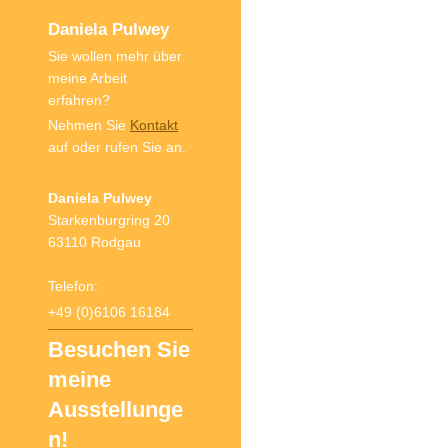
Daniela Pulwey
Sie wollen mehr über
meine Arbeit
erfahren?
Nehmen Sie
Kontakt
auf oder rufen Sie an.
Daniela Pulwey
Starkenburgring 20
63110 Rodgau
Telefon:
+49 (0)6106 16184
Besuchen Sie
meine
Ausstellunge
n!